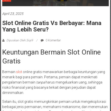
April 23, 2025
Slot Online Gratis Vs Berbayar: Mana
Yang Lebih Seru?
Diposkan Oleh:3iqi9
0 Komentar
Keuntungan Bermain Slot Online
Gratis
Bermain
slot
online gratis menawarkan berbagai keuntungan yang
menarik bagi para pemain. Pertama, pemain dapat menikmati
pengalaman bermain
tanpa
harus mengeluarkan uang, sehingga
risiko finansial yang biasanya terkait dengan perjudian dapat
diminimalkan.
Selain itu, slot gratis memungkinkan pemain untuk mengeksplorasi
berbagai jenis permainan, memahami mekanisme, dan menemukan