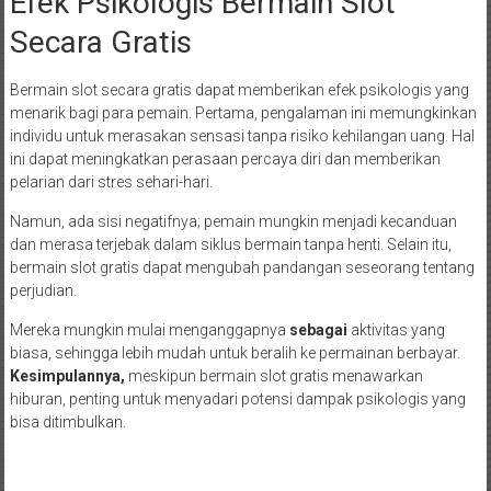
Efek Psikologis Bermain Slot
Secara Gratis
Bermain slot secara gratis dapat memberikan efek psikologis yang
menarik bagi para pemain. Pertama, pengalaman ini memungkinkan
individu untuk merasakan sensasi tanpa risiko kehilangan uang. Hal
ini dapat meningkatkan perasaan percaya diri dan memberikan
pelarian dari stres sehari-hari.
Namun, ada sisi negatifnya; pemain mungkin menjadi kecanduan
dan merasa terjebak dalam siklus bermain tanpa henti. Selain itu,
bermain slot gratis dapat mengubah pandangan seseorang tentang
perjudian.
Mereka mungkin mulai menganggapnya
sebagai
aktivitas yang
biasa, sehingga lebih mudah untuk beralih ke permainan berbayar.
Kesimpulannya,
meskipun bermain slot gratis menawarkan
hiburan, penting untuk menyadari potensi dampak psikologis yang
bisa ditimbulkan.