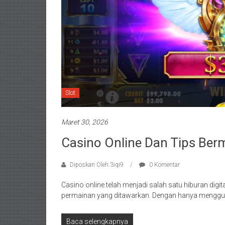
Slot
Maret 30, 2026
Casino Online Dan Tips Ber
Diposkan Oleh:3iqi9
0 Komentar
Casino online telah menjadi salah satu hiburan dig
permainan yang ditawarkan. Dengan hanya menggun
Baca selengkapnya