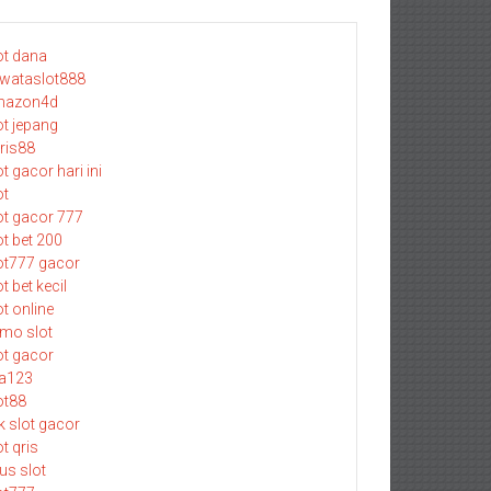
ot dana
wataslot888
mazon4d
ot jepang
ris88
ot gacor hari ini
ot
ot gacor 777
ot bet 200
ot777 gacor
ot bet kecil
ot online
mo slot
ot gacor
ga123
ot88
nk slot gacor
ot qris
tus slot