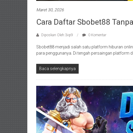
Maret 30, 2026
Cara Daftar Sbobet88 Tanpa
Diposkan Oleh:3iqi9
0 Komentar
Sbobet88 menjadi salah satu platform hiburan onli
para penggunanya. Di tengah persaingan platform di
Baca selengkapnya