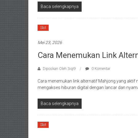
Baca selengkapnya
Slot
Mei 23, 2026
Cara Menemukan Link Altern
Diposkan Oleh:3iqi9
0 Komentar
Cara menemukan link alternatif Mahjong yang aktif 
mengakses hiburan digital dengan lancar dan nyama
Baca selengkapnya
Slot