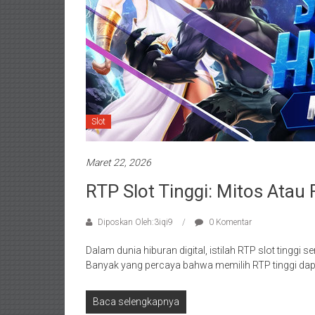
Slot
Maret 22, 2026
RTP Slot Tinggi: Mitos Atau
Diposkan Oleh:3iqi9
0 Komentar
Dalam dunia hiburan digital, istilah RTP slot tingg
Banyak yang percaya bahwa memilih RTP tinggi da
Baca selengkapnya