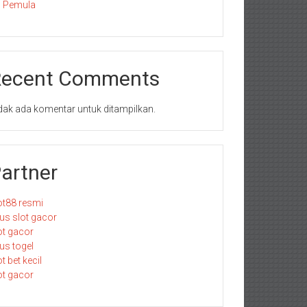
Pemula
Recent Comments
dak ada komentar untuk ditampilkan.
artner
ot88 resmi
tus slot gacor
ot gacor
tus togel
ot bet kecil
ot gacor