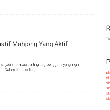
Ti
atif Mahjong Yang Aktif
P
menjadi informasi penting bagi pengguna yang ingin
n. Dalam dunia online,
sl
si
sl
si
sl
sl