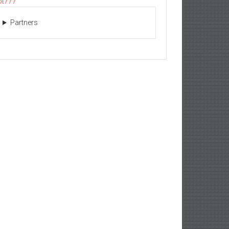
ot777
Partners