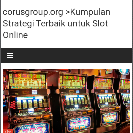
Lompat
ke
corusgroup.org >Kumpulan
konten
Strategi Terbaik untuk Slot
Online
Slot