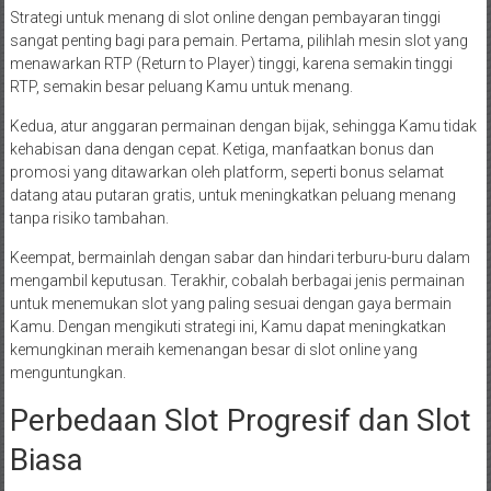
Strategi untuk menang di slot online dengan pembayaran tinggi
sangat penting bagi para pemain. Pertama, pilihlah mesin slot yang
menawarkan RTP (Return to Player) tinggi, karena semakin tinggi
RTP, semakin besar peluang Kamu untuk menang.
Kedua, atur anggaran permainan dengan bijak, sehingga Kamu tidak
kehabisan dana dengan cepat. Ketiga, manfaatkan bonus dan
promosi yang ditawarkan oleh platform, seperti bonus selamat
datang atau putaran gratis, untuk meningkatkan peluang menang
tanpa risiko tambahan.
Keempat, bermainlah dengan sabar dan hindari terburu-buru dalam
mengambil keputusan. Terakhir, cobalah berbagai jenis permainan
untuk menemukan slot yang paling sesuai dengan gaya bermain
Kamu. Dengan mengikuti strategi ini, Kamu dapat meningkatkan
kemungkinan meraih kemenangan besar di slot online yang
menguntungkan.
Perbedaan Slot Progresif dan Slot
Biasa