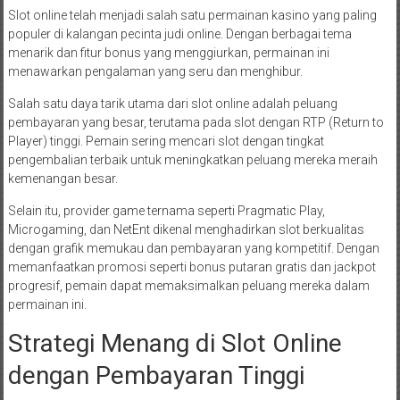
Slot online telah menjadi salah satu permainan kasino yang paling
populer di kalangan pecinta judi online. Dengan berbagai tema
menarik dan fitur bonus yang menggiurkan, permainan ini
menawarkan pengalaman yang seru dan menghibur.
Salah satu daya tarik utama dari slot online adalah peluang
pembayaran yang besar, terutama pada slot dengan RTP (Return to
Player) tinggi. Pemain sering mencari slot dengan tingkat
pengembalian terbaik untuk meningkatkan peluang mereka meraih
kemenangan besar.
Selain itu, provider game ternama seperti Pragmatic Play,
Microgaming, dan NetEnt dikenal menghadirkan slot berkualitas
dengan grafik memukau dan pembayaran yang kompetitif. Dengan
memanfaatkan promosi seperti bonus putaran gratis dan jackpot
progresif, pemain dapat memaksimalkan peluang mereka dalam
permainan ini.
Strategi Menang di Slot Online
dengan Pembayaran Tinggi