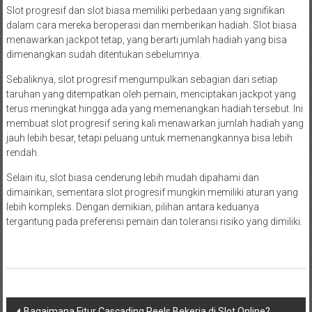
Slot progresif dan slot biasa memiliki perbedaan yang signifikan
dalam cara mereka beroperasi dan memberikan hadiah. Slot biasa
menawarkan jackpot tetap, yang berarti jumlah hadiah yang bisa
dimenangkan sudah ditentukan sebelumnya.
Sebaliknya, slot progresif mengumpulkan sebagian dari setiap
taruhan yang ditempatkan oleh pemain, menciptakan jackpot yang
terus meningkat hingga ada yang memenangkan hadiah tersebut. Ini
membuat slot progresif sering kali menawarkan jumlah hadiah yang
jauh lebih besar, tetapi peluang untuk memenangkannya bisa lebih
rendah.
Selain itu, slot biasa cenderung lebih mudah dipahami dan
dimainkan, sementara slot progresif mungkin memiliki aturan yang
lebih kompleks. Dengan demikian, pilihan antara keduanya
tergantung pada preferensi pemain dan toleransi risiko yang dimiliki.
Navigasi
Bagaimana Fitur Cascading Reels Bekerja di Slot Online?