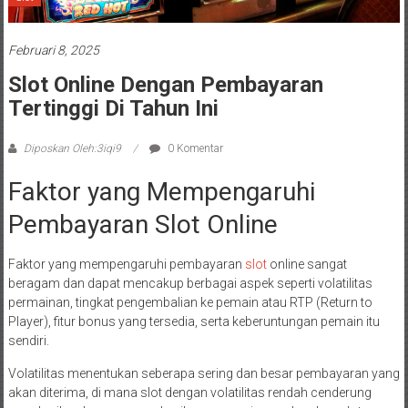
Februari 8, 2025
Slot Online Dengan Pembayaran
Tertinggi Di Tahun Ini
Diposkan Oleh:3iqi9
0 Komentar
Faktor yang Mempengaruhi
Pembayaran Slot Online
Faktor yang mempengaruhi pembayaran
slot
online sangat
beragam dan dapat mencakup berbagai aspek seperti volatilitas
permainan, tingkat pengembalian ke pemain atau RTP (Return to
Player), fitur bonus yang tersedia, serta keberuntungan pemain itu
sendiri.
Volatilitas menentukan seberapa sering dan besar pembayaran yang
akan diterima, di mana slot dengan volatilitas rendah cenderung