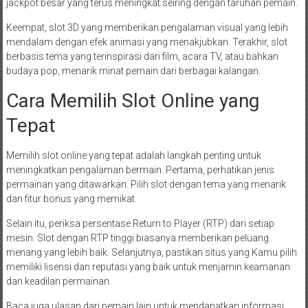
jackpot besar yang terus meningkat seiring dengan taruhan pemain.
Keempat, slot 3D yang memberikan pengalaman visual yang lebih
mendalam dengan efek animasi yang menakjubkan. Terakhir, slot
berbasis tema yang terinspirasi dari film, acara TV, atau bahkan
budaya pop, menarik minat pemain dari berbagai kalangan.
Cara Memilih Slot Online yang
Tepat
Memilih slot online yang tepat adalah langkah penting untuk
meningkatkan pengalaman bermain. Pertama, perhatikan jenis
permainan yang ditawarkan. Pilih slot dengan tema yang menarik
dan fitur bonus yang memikat.
Selain itu, periksa persentase Return to Player (RTP) dari setiap
mesin. Slot dengan RTP tinggi biasanya memberikan peluang
menang yang lebih baik. Selanjutnya, pastikan situs yang Kamu pilih
memiliki lisensi dan reputasi yang baik untuk menjamin keamanan
dan keadilan permainan.
Baca juga ulasan dari pemain lain untuk mendapatkan informasi