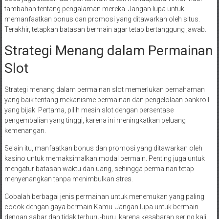
tambahan tentang pengalaman mereka. Jangan lupa untuk
memanfaatkan bonus dan promosi yang ditawarkan oleh situs.
Terakhir, tetapkan batasan bermain agar tetap bertanggung jawab.
Strategi Menang dalam Permainan
Slot
Strategi menang dalam permainan slot memerlukan pemahaman
yang baik tentang mekanisme permainan dan pengelolaan bankroll
yang bijak. Pertama, pilih mesin slot dengan persentase
pengembalian yang tinggi, karena ini meningkatkan peluang
kemenangan.
Selain itu, manfaatkan bonus dan promosi yang ditawarkan oleh
kasino untuk memaksimalkan modal bermain. Penting juga untuk
mengatur batasan waktu dan uang, sehingga permainan tetap
menyenangkan tanpa menimbulkan stres.
Cobalah berbagai jenis permainan untuk menemukan yang paling
cocok dengan gaya bermain Kamu. Jangan lupa untuk bermain
dengan sabar dan tidak terburu-buru, karena kesabaran sering kali