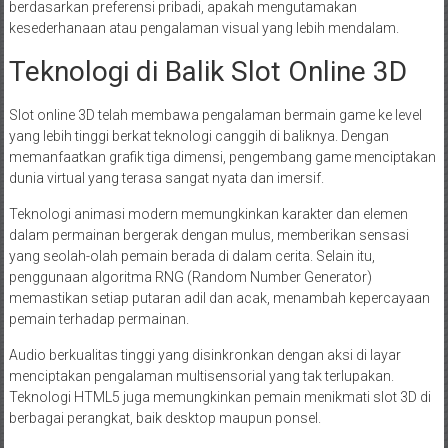
berdasarkan preferensi pribadi, apakah mengutamakan
kesederhanaan atau pengalaman visual yang lebih mendalam.
Teknologi di Balik Slot Online 3D
Slot online 3D telah membawa pengalaman bermain game ke level
yang lebih tinggi berkat teknologi canggih di baliknya. Dengan
memanfaatkan grafik tiga dimensi, pengembang game menciptakan
dunia virtual yang terasa sangat nyata dan imersif.
Teknologi animasi modern memungkinkan karakter dan elemen
dalam permainan bergerak dengan mulus, memberikan sensasi
yang seolah-olah pemain berada di dalam cerita. Selain itu,
penggunaan algoritma RNG (Random Number Generator)
memastikan setiap putaran adil dan acak, menambah kepercayaan
pemain terhadap permainan.
Audio berkualitas tinggi yang disinkronkan dengan aksi di layar
menciptakan pengalaman multisensorial yang tak terlupakan.
Teknologi HTML5 juga memungkinkan pemain menikmati slot 3D di
berbagai perangkat, baik desktop maupun ponsel.