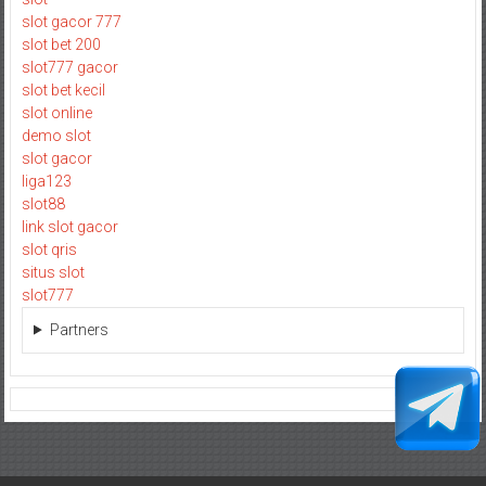
slot gacor 777
slot bet 200
slot777 gacor
slot bet kecil
slot online
demo slot
slot gacor
liga123
slot88
link slot gacor
slot qris
situs slot
slot777
Partners