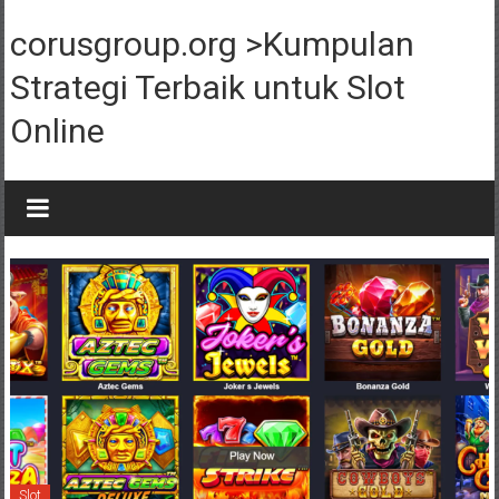
Lompat
ke
corusgroup.org >Kumpulan
konten
Strategi Terbaik untuk Slot
Online
Slot