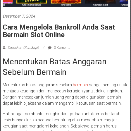
Desember 7, 2024
Cara Mengelola Bankroll Anda Saat
Bermain Slot Online
Diposkan Oleh:3iqi9
0 Komentar
Menentukan Batas Anggaran
Sebelum Bermain
Menentukan batas anggaran sebelum
bermain
sangat penting untuk
menjaga keuangan dan mencegah kerugian yang tidak diinginkan.
Dengan menetapkan jumlah uang yang dapat digunakan, pemain
dapat lebih bijaksana dalam mengambil keputusan saat bermain.
Hal ini juga membantu menghindari godaan untuk terus bertaruh
lebih banyak ketika sedang beruntung atau mencoba mengejar
kerugian saat mengalami kekalahan. Sebaiknya, pemain harus