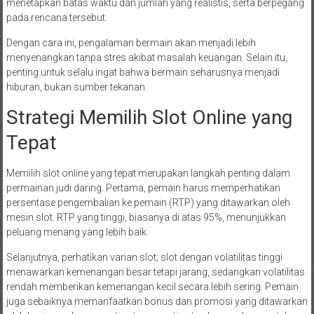
menetapkan batas waktu dan jumlah yang realistis, serta berpegang
pada rencana tersebut.
Dengan cara ini, pengalaman bermain akan menjadi lebih
menyenangkan tanpa stres akibat masalah keuangan. Selain itu,
penting untuk selalu ingat bahwa bermain seharusnya menjadi
hiburan, bukan sumber tekanan.
Strategi Memilih Slot Online yang
Tepat
Memilih slot online yang tepat merupakan langkah penting dalam
permainan judi daring. Pertama, pemain harus memperhatikan
persentase pengembalian ke pemain (RTP) yang ditawarkan oleh
mesin slot. RTP yang tinggi, biasanya di atas 95%, menunjukkan
peluang menang yang lebih baik.
Selanjutnya, perhatikan varian slot; slot dengan volatilitas tinggi
menawarkan kemenangan besar tetapi jarang, sedangkan volatilitas
rendah memberikan kemenangan kecil secara lebih sering. Pemain
juga sebaiknya memanfaatkan bonus dan promosi yang ditawarkan