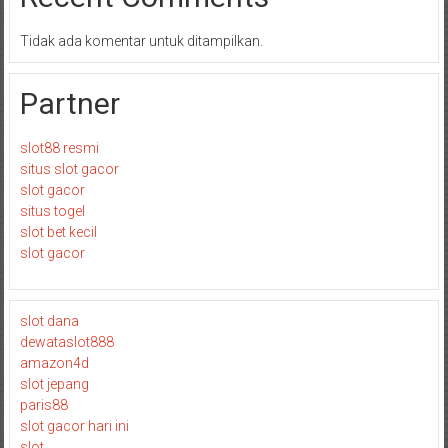
Tidak ada komentar untuk ditampilkan.
Partner
slot88 resmi
situs slot gacor
slot gacor
situs togel
slot bet kecil
slot gacor
slot dana
dewataslot888
amazon4d
slot jepang
paris88
slot gacor hari ini
slot